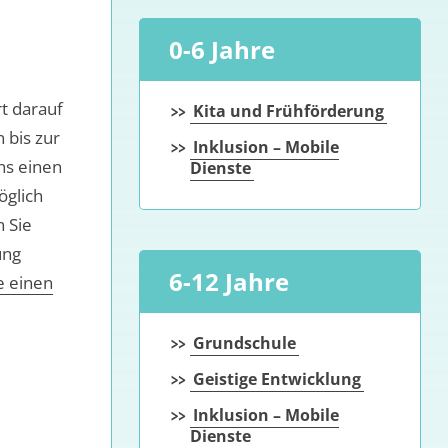
0-6 Jahre
rt darauf
Kita und Frühförderung
 bis zur
Inklusion – Mobile
uns einen
Dienste
öglich
 Sie
ung
6-12 Jahre
e einen
Grundschule
Geistige Entwicklung
Inklusion – Mobile
Dienste