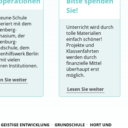
operationen
Bitte spenden
Sie!
Zeune-Schule
eriert mit dem
Unterricht wird durch
tenberg-
tolle Materialien
asium, der
einfach schöner!
enburg-
Projekte und
dschule, dem
Klassenfahrten
denhilfswerk Berlin
werden durch
mit vielen
finanzielle Mittel
ren Institutionen.
überhaupt erst
möglich.
n Sie weiter
Lesen Sie weiter
GEISTIGE ENTWICKLUNG
GRUNDSCHULE
HORT UND