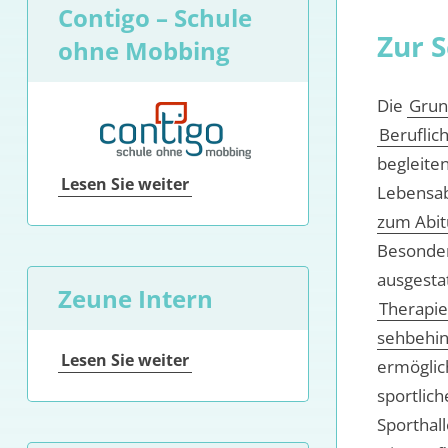
Contigo – Schule
Zur 
ohne Mobbing
Die
Grun
Beruflic
begleite
Lesen Sie weiter
Lebensab
zum Abit
Besonder
ausgesta
Zeune Intern
Therapi
sehbehin
Lesen Sie weiter
ermöglic
sportlich
Sporthal