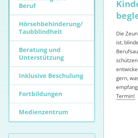
Kind
Beruf
begle
Hörsehbehinderung/
Taubblindheit
Die Zeune
ist, blin
Beratung und
Berufsaus
Unterstützung
schützen
entwicke
Inklusive Beschulung
gern, was
empfange
Fortbildungen
Termin!
Medienzentrum