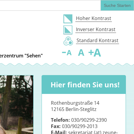
Hoher Kontrast
Inverser Kontrast
Standard Kontrast
A
A
A
derzentrum "Sehen"
Decrease
Reset
Increase
font size.
font
font
size.
size.
Hier finden Sie uns!
Rothenburgstraße 14
12165 Berlin-Steglitz
Telefon:
030/90299-2390
Fax:
030/90299-2013
E-Mail:
sekretariat (at) zeune-