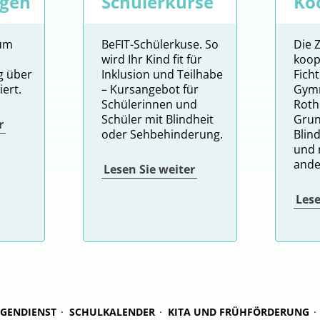
ngen
Schülerkurse
Ko
zum
BeFIT-Schülerkuse. So
Die 
wird Ihr Kind fit für
koop
g über
Inklusion und Teilhabe
Fich
ert.
– Kursangebot für
Gymn
Schülerinnen und
Roth
Schüler mit Blindheit
Grun
r
oder Sehbehinderung.
Blin
und 
ande
Lesen Sie weiter
Lese
IGENDIENST
SCHULKALENDER
KITA UND FRÜHFÖRDERUNG