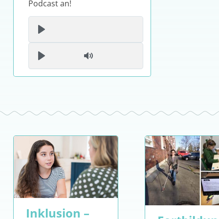
Podcast an!
Current time
Toggle Mute
Inklusion –