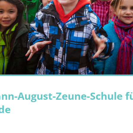
ann-August-Zeune-Schule f
nde