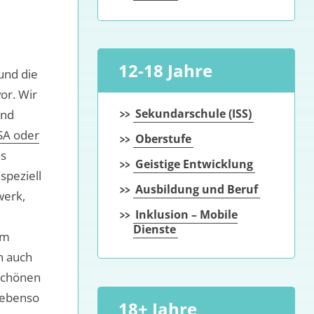
12-18 Jahre
und die
or. Wir
Sekundarschule (ISS)
und
A oder
Oberstufe
s
Geistige Entwicklung
speziell
Ausbildung und Beruf
werk,
Inklusion – Mobile
Dienste
um
n auch
 schönen
ebenso
18+ Jahre