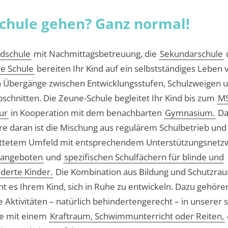
Schule gehen? Ganz normal!
dschule
mit Nachmittagsbetreuung, die
Sekundarschule
he Schule
bereiten Ihr Kind auf ein selbstständiges Leben v
n Übergänge zwischen Entwicklungsstufen, Schulzweigen 
schnitten. Die Zeune-Schule begleitet Ihr Kind bis zum
MS
ur
in Kooperation mit dem benachbarten
Gymnasium.
Da
e daran ist die Mischung aus regulärem Schulbetrieb und 
ttetem Umfeld mit entsprechendem Unterstützungsnetz
eangeboten
und
spezifischen Schulfächern für blinde und
derte Kinder.
Die Kombination aus Bildung und Schutzra
ht es Ihrem Kind, sich in Ruhe zu entwickeln. Dazu gehöre
e Aktivitäten – natürlich behindertengerecht – in unserer
le mit einem
Kraftraum, Schwimmunterricht oder Reiten,