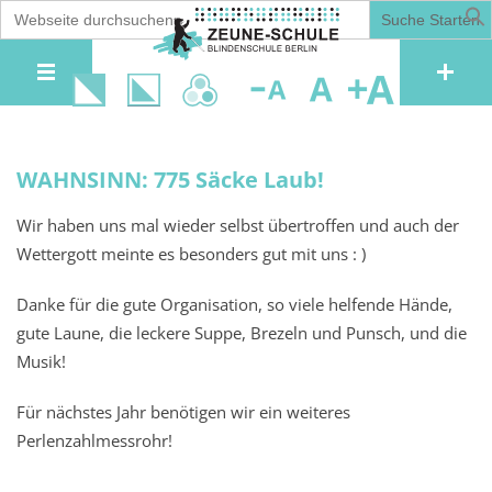
Search
for:
A
A
A
Decrease
Reset
Increase
font size.
font
font
size.
WAHNSINN: 775 Säcke Laub!
size.
Wir haben uns mal wieder selbst übertroffen und auch der
Wettergott meinte es besonders gut mit uns : )
Danke für die gute Organisation, so viele helfende Hände,
gute Laune, die leckere Suppe, Brezeln und Punsch, und die
Musik!
Für nächstes Jahr benötigen wir ein weiteres
Perlenzahlmessrohr!